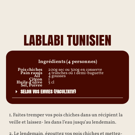
LABLABI TUNISIEN
Ingrédients (4 personnes)
Pois chiches
200g sec ou 300g en conserve
Pain rassis
4 tranches ou 1 demi-baguette
Ail
4 gousses
Citron
1
Huile d’olive
5 cl
Sel, Poivre
SELON VOS ENVIES (FACULTATIF)
1. Faites tremper vos pois chiches dans un récipient la
veille et laissez- les dans l’eau jusqu’au lendemain.
2. Le lendemain, égouttez vos pois chiches et mettez-